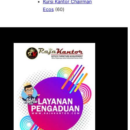
Kursi Kantor Chairman
6
Ecos
60
0
P
r
o
d
u
k