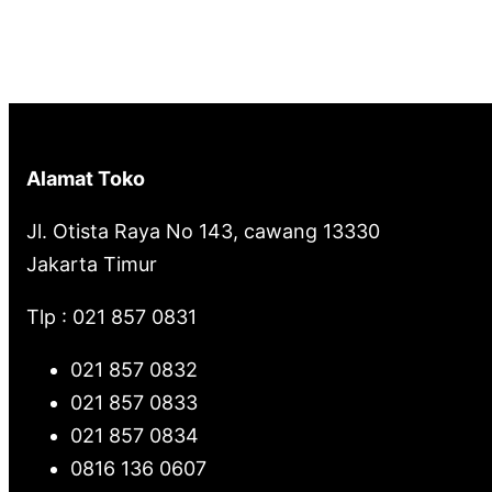
a
r
c
h
Alamat Toko
Jl. Otista Raya No 143, cawang 13330
Jakarta Timur
Tlp : 021 857 0831
021 857 0832
021 857 0833
021 857 0834
0816 136 0607