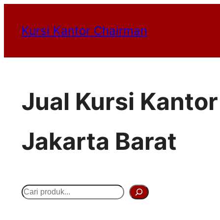
Lewati
Kursi Kantor Chairman
ke
konten
Jual Kursi Kanto
Jakarta Barat
S
e