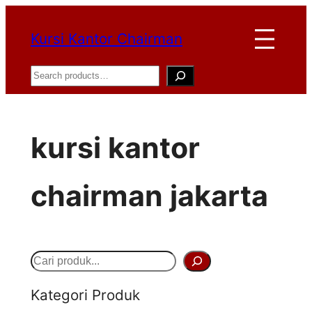
Lewati
Kursi Kantor Chairman
ke
konten
Search
kursi kantor
chairman jakarta
S
e
Kategori Produk
a