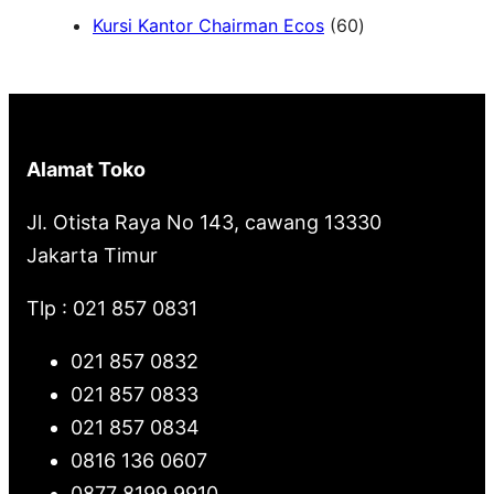
6
Kursi Kantor Chairman Ecos
60
r
0
c
P
h
r
o
Alamat Toko
d
u
Jl. Otista Raya No 143, cawang 13330
k
Jakarta Timur
Tlp : 021 857 0831
021 857 0832
021 857 0833
021 857 0834
0816 136 0607
0877 8199 9910