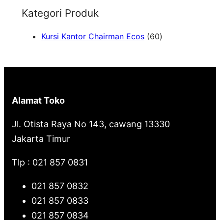
Kategori Produk
h
6
Kursi Kantor Chairman Ecos
60
0
P
r
o
Alamat Toko
d
u
Jl. Otista Raya No 143, cawang 13330
k
Jakarta Timur
Tlp : 021 857 0831
021 857 0832
021 857 0833
021 857 0834