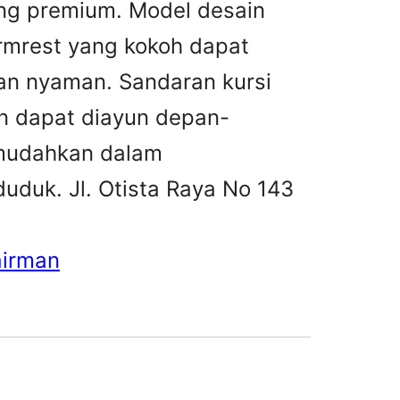
ng premium. Model desain
rmrest yang kokoh dapat
n nyaman. Sandaran kursi
n dapat diayun depan-
emudahkan dalam
uduk. Jl. Otista Raya No 143
airman