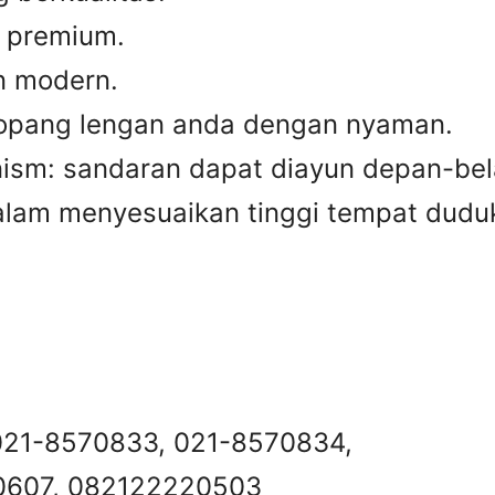
g premium.
n modern.
opang lengan anda dengan nyaman.
nism: sandaran dapat diayun depan-be
alam menyesuaikan tinggi tempat dudu
 021-8570833, 021-8570834,
 0607, 082122220503