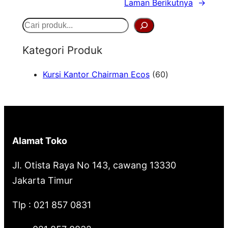
Laman Berikutnya
→
S
e
Kategori Produk
a
6
Kursi Kantor Chairman Ecos
60
r
0
c
P
h
r
o
Alamat Toko
d
u
Jl. Otista Raya No 143, cawang 13330
k
Jakarta Timur
Tlp : 021 857 0831