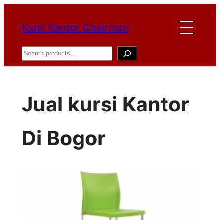
Lewati
Kursi Kantor Chairman
ke
konten
Search
Jual kursi Kantor
Di Bogor