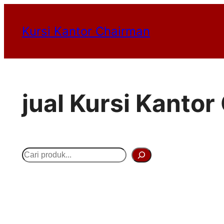
Lewati
Kursi Kantor Chairman
ke
konten
jual Kursi Kanto
S
e
a
r