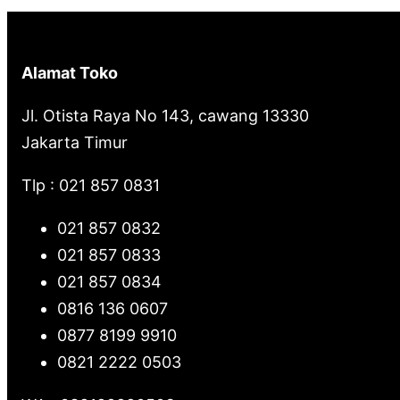
c
h
Alamat Toko
Jl. Otista Raya No 143, cawang 13330
Jakarta Timur
Tlp : 021 857 0831
021 857 0832
021 857 0833
021 857 0834
0816 136 0607
0877 8199 9910
0821 2222 0503