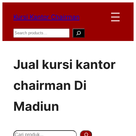
Lewati
Kursi Kantor Chairman
ke
konten
Search
Jual kursi kantor
chairman Di
Madiun
S