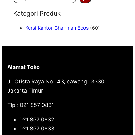
e
Kategori Produk
a
6
Kursi Kantor Chairman Ecos
60
r
0
c
P
h
r
o
Alamat Toko
d
u
Jl. Otista Raya No 143, cawang 13330
k
Jakarta Timur
Tlp : 021 857 0831
021 857 0832
021 857 0833