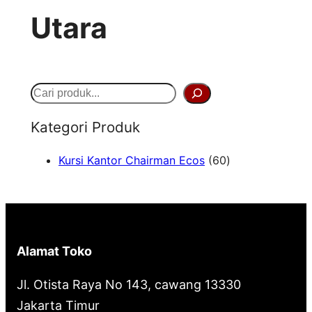
Utara
S
e
Kategori Produk
a
6
Kursi Kantor Chairman Ecos
60
r
0
c
P
h
r
o
Alamat Toko
d
u
Jl. Otista Raya No 143, cawang 13330
k
Jakarta Timur