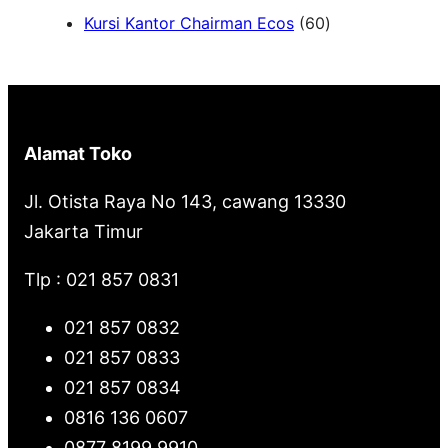
6
Kursi Kantor Chairman Ecos
60
r
0
c
P
h
r
o
Alamat Toko
d
u
Jl. Otista Raya No 143, cawang 13330
k
Jakarta Timur
Tlp : 021 857 0831
021 857 0832
021 857 0833
021 857 0834
0816 136 0607
0877 8199 9910