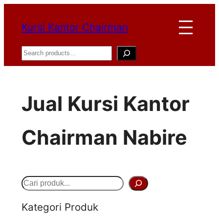
Lewati
Kursi Kantor Chairman
ke
konten
Search
Jual Kursi Kantor
Chairman Nabire
S
e
Kategori Produk
a