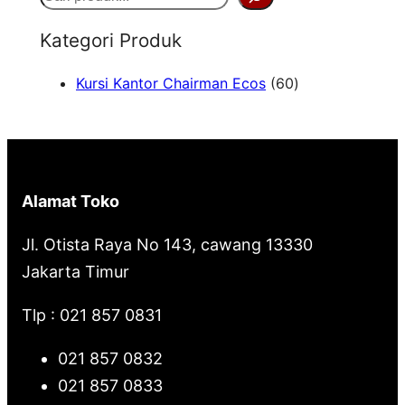
e
Kategori Produk
a
6
Kursi Kantor Chairman Ecos
60
r
0
c
P
h
r
o
Alamat Toko
d
u
Jl. Otista Raya No 143, cawang 13330
k
Jakarta Timur
Tlp : 021 857 0831
021 857 0832
021 857 0833