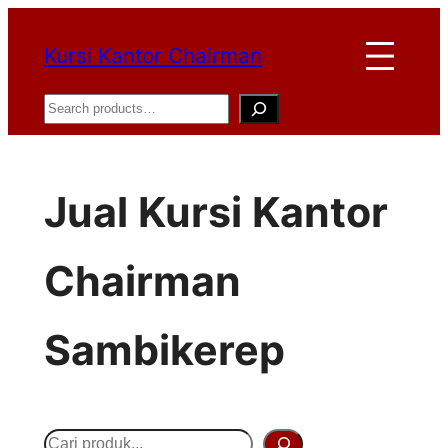
Lewati
Kursi Kantor Chairman
ke
konten
Search
Jual Kursi Kantor
Chairman
Sambikerep
S