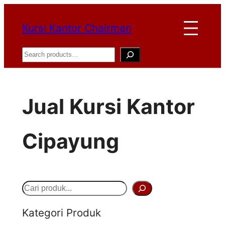
Lewati
Kursi Kantor Chairman
ke
konten
Search
Jual Kursi Kantor
Cipayung
S
e
Kategori Produk
a