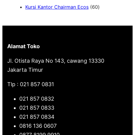
6
Kursi Kantor Chairman Ecos
60
r
0
c
P
h
r
o
Alamat Toko
d
u
Jl. Otista Raya No 143, cawang 13330
k
Jakarta Timur
Tlp : 021 857 0831
021 857 0832
021 857 0833
021 857 0834
0816 136 0607
0877 8199 9910