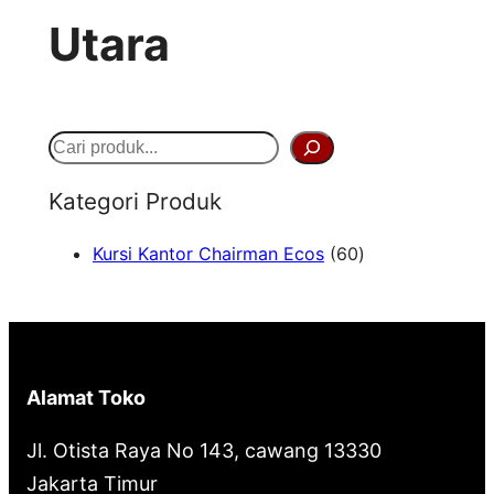
Utara
S
e
Kategori Produk
a
6
Kursi Kantor Chairman Ecos
60
r
0
c
P
h
r
o
Alamat Toko
d
u
Jl. Otista Raya No 143, cawang 13330
k
Jakarta Timur