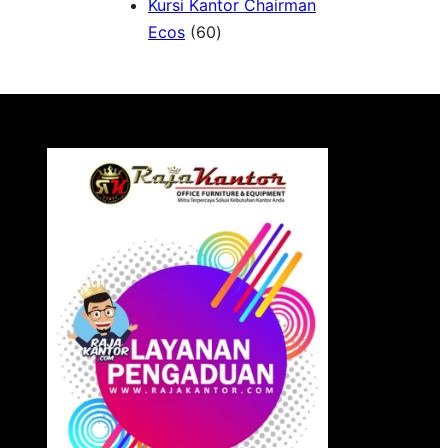
Kursi Kantor Chairman
6
Ecos
60
0
P
r
o
d
u
k