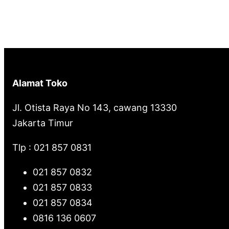
a
r
c
h
Alamat Toko
Jl. Otista Raya No 143, cawang 13330
Jakarta Timur
Tlp : 021 857 0831
021 857 0832
021 857 0833
021 857 0834
0816 136 0607