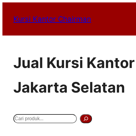
Lewati
Kursi Kantor Chairman
ke
konten
Jual Kursi Kanto
Jakarta Selatan
S
e