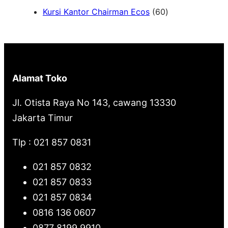
6
Kursi Kantor Chairman Ecos
60
r
0
c
P
h
r
o
Alamat Toko
d
u
Jl. Otista Raya No 143, cawang 13330
k
Jakarta Timur
Tlp : 021 857 0831
021 857 0832
021 857 0833
021 857 0834
0816 136 0607
0877 8199 9910