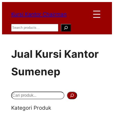
Lewati
Kursi Kantor Chairman
ke
konten
Search
Jual Kursi Kantor
Sumenep
S
e
Kategori Produk
a