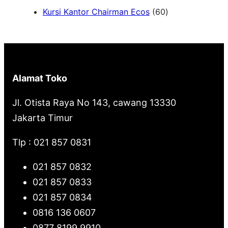
6
Kursi Kantor Chairman Ecos
60
r
0
c
P
h
r
o
Alamat Toko
d
u
Jl. Otista Raya No 143, cawang 13330
k
Jakarta Timur
Tlp : 021 857 0831
021 857 0832
021 857 0833
021 857 0834
0816 136 0607
0877 8199 9910