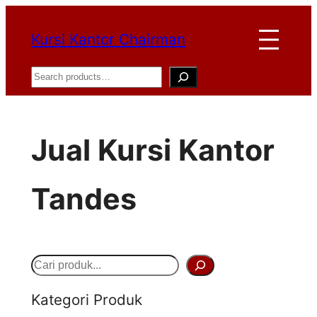
Lewati
Kursi Kantor Chairman
ke
konten
Search
Jual Kursi Kantor
Tandes
S
e
Kategori Produk
a