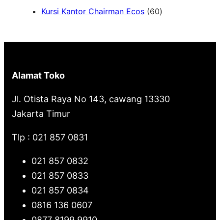
6
Kursi Kantor Chairman Ecos
60
r
0
c
P
h
r
o
Alamat Toko
d
u
Jl. Otista Raya No 143, cawang 13330
k
Jakarta Timur
Tlp : 021 857 0831
021 857 0832
021 857 0833
021 857 0834
0816 136 0607
0877 8199 9910