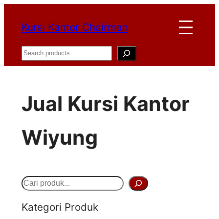
Lewati
Kursi Kantor Chairman
ke
konten
Search
Jual Kursi Kantor
Wiyung
S
e
Kategori Produk
a