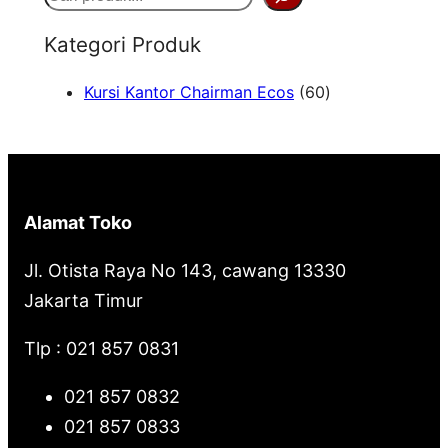
e
Kategori Produk
a
6
Kursi Kantor Chairman Ecos
60
r
0
c
P
h
r
o
Alamat Toko
d
u
Jl. Otista Raya No 143, cawang 13330
k
Jakarta Timur
Tlp : 021 857 0831
021 857 0832
021 857 0833