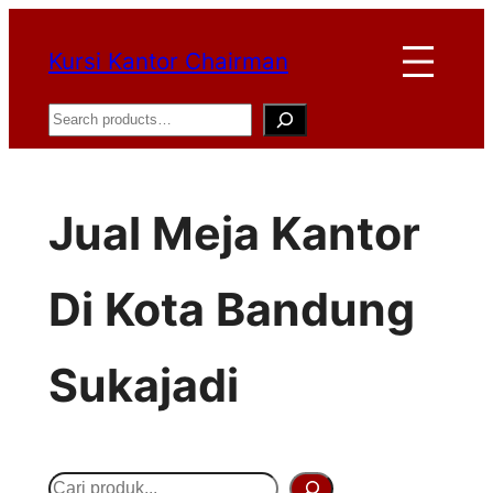
Lewati
Kursi Kantor Chairman
ke
konten
Search
Jual Meja Kantor
Di Kota Bandung
Sukajadi
S