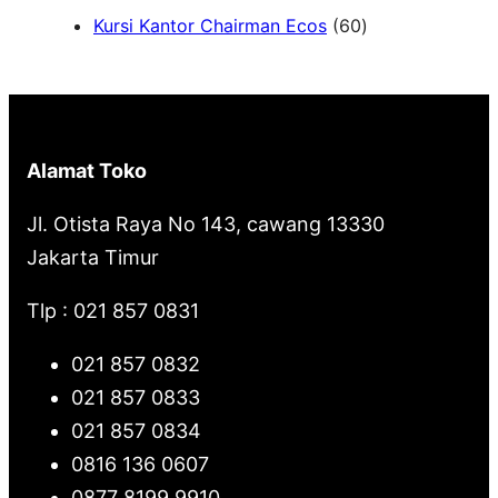
6
Kursi Kantor Chairman Ecos
60
r
0
c
P
h
r
o
Alamat Toko
d
u
Jl. Otista Raya No 143, cawang 13330
k
Jakarta Timur
Tlp : 021 857 0831
021 857 0832
021 857 0833
021 857 0834
0816 136 0607
0877 8199 9910