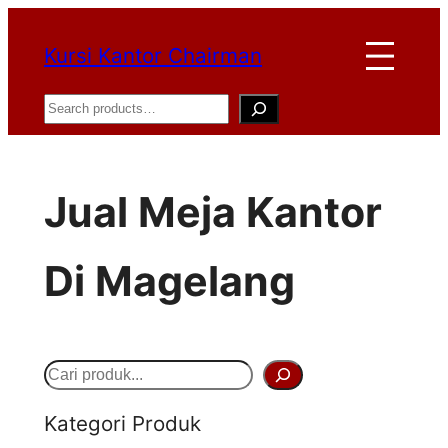
Lewati
Kursi Kantor Chairman
ke
konten
Search
Jual Meja Kantor
Di Magelang
S
e
Kategori Produk
a