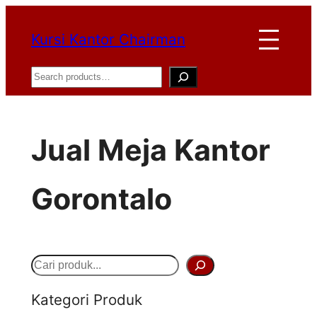
Lewati
Kursi Kantor Chairman
ke
konten
Search
Jual Meja Kantor
Gorontalo
S
e
Kategori Produk
a