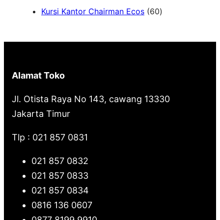
6
Kursi Kantor Chairman Ecos
60
r
0
c
P
h
r
o
Alamat Toko
d
u
Jl. Otista Raya No 143, cawang 13330
k
Jakarta Timur
Tlp : 021 857 0831
021 857 0832
021 857 0833
021 857 0834
0816 136 0607
0877 8199 9910