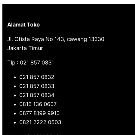
c
h
Alamat Toko
Jl. Otista Raya No 143, cawang 13330
Jakarta Timur
Tlp : 021 857 0831
021 857 0832
021 857 0833
021 857 0834
0816 136 0607
0877 8199 9910
0821 2222 0503