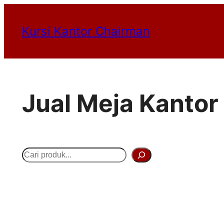
Lewati
Kursi Kantor Chairman
ke
konten
Jual Meja Kantor
S
e
a
r