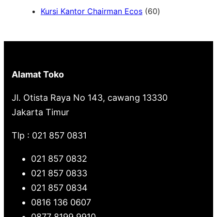
6
Kursi Kantor Chairman Ecos
60
r
0
c
P
h
r
o
Alamat Toko
d
u
Jl. Otista Raya No 143, cawang 13330
k
Jakarta Timur
Tlp : 021 857 0831
021 857 0832
021 857 0833
021 857 0834
0816 136 0607
0877 8199 9910