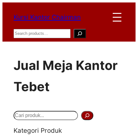
Lewati
Kursi Kantor Chairman
ke
konten
Search
Jual Meja Kantor
Tebet
S
e
Kategori Produk
a