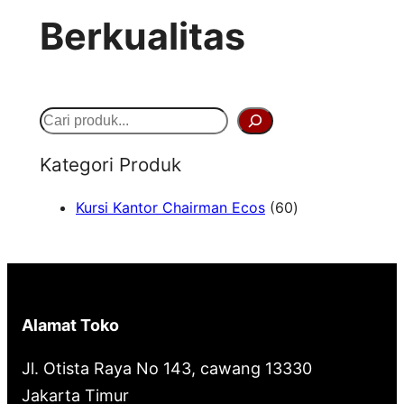
Berkualitas
S
e
Kategori Produk
a
6
Kursi Kantor Chairman Ecos
60
r
0
c
P
h
r
o
Alamat Toko
d
u
Jl. Otista Raya No 143, cawang 13330
k
Jakarta Timur