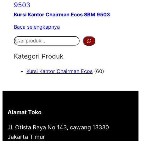
Kursi Kantor Chairman Ecos SBM 9503
Baca selengkapnya
S
e
Kategori Produk
a
6
Kursi Kantor Chairman Ecos
60
r
0
c
P
h
r
o
Alamat Toko
d
u
Jl. Otista Raya No 143, cawang 13330
k
Jakarta Timur