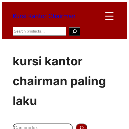
Lewati
Kursi Kantor Chairman
ke
konten
Search
kursi kantor
chairman paling
laku
S