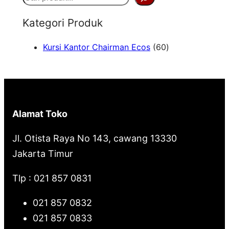
e
Kategori Produk
a
6
Kursi Kantor Chairman Ecos
60
r
0
c
P
h
r
o
Alamat Toko
d
u
Jl. Otista Raya No 143, cawang 13330
k
Jakarta Timur
Tlp : 021 857 0831
021 857 0832
021 857 0833