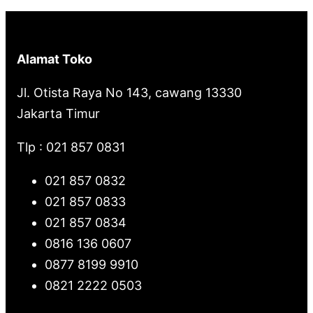
P
h
r
o
Alamat Toko
d
u
Jl. Otista Raya No 143, cawang 13330
k
Jakarta Timur
Tlp : 021 857 0831
021 857 0832
021 857 0833
021 857 0834
0816 136 0607
0877 8199 9910
0821 2222 0503