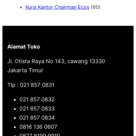
6
Kursi Kantor Chairman Ecos
60
r
0
c
P
h
r
o
Alamat Toko
d
u
Jl. Otista Raya No 143, cawang 13330
k
Jakarta Timur
Tlp : 021 857 0831
021 857 0832
021 857 0833
021 857 0834
0816 136 0607
0877 8199 9910