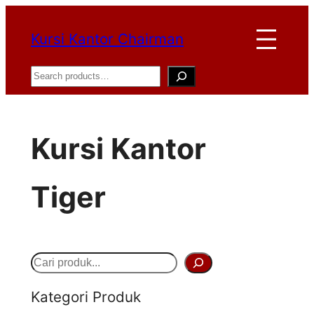
Lewati
Kursi Kantor Chairman
ke
konten
Search
Kursi Kantor
Tiger
S
e
Kategori Produk
a