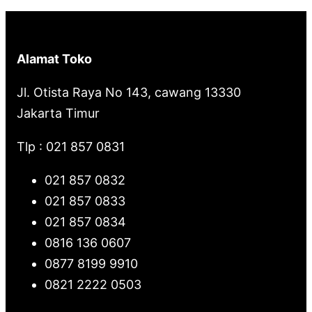
P
h
r
o
Alamat Toko
d
u
Jl. Otista Raya No 143, cawang 13330
k
Jakarta Timur
Tlp : 021 857 0831
021 857 0832
021 857 0833
021 857 0834
0816 136 0607
0877 8199 9910
0821 2222 0503