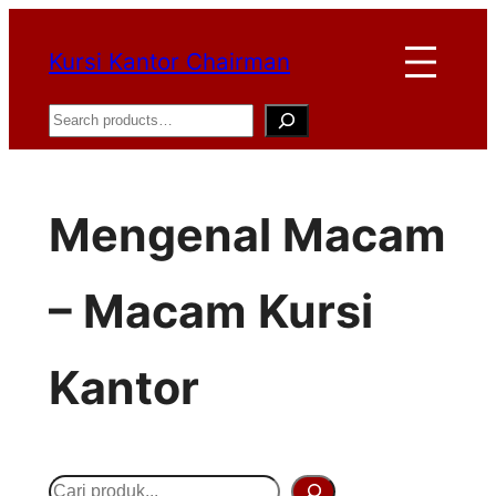
Lewati
Kursi Kantor Chairman
ke
konten
Search
Mengenal Macam
– Macam Kursi
Kantor
S