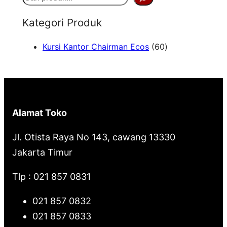
e
Kategori Produk
a
6
Kursi Kantor Chairman Ecos
60
r
0
c
P
h
r
o
Alamat Toko
d
u
Jl. Otista Raya No 143, cawang 13330
k
Jakarta Timur
Tlp : 021 857 0831
021 857 0832
021 857 0833