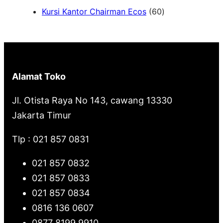
6
Kursi Kantor Chairman Ecos
60
r
0
c
P
h
r
o
Alamat Toko
d
u
Jl. Otista Raya No 143, cawang 13330
k
Jakarta Timur
Tlp : 021 857 0831
021 857 0832
021 857 0833
021 857 0834
0816 136 0607
0877 8199 9910