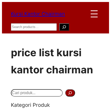
Lewati
Kursi Kantor Chairman
ke
konten
Search
price list kursi
kantor chairman
S
e
Kategori Produk
a