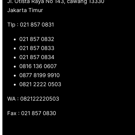
c
Jl. Otista Raya No 143, cawang 13330
Jakarta Timur
h
Tlp : 021 857 0831
021 857 0832
021 857 0833
021 857 0834
0816 136 0607
0877 8199 9910
0821 2222 0503
WA : 082122220503
Fax : 021 857 0830