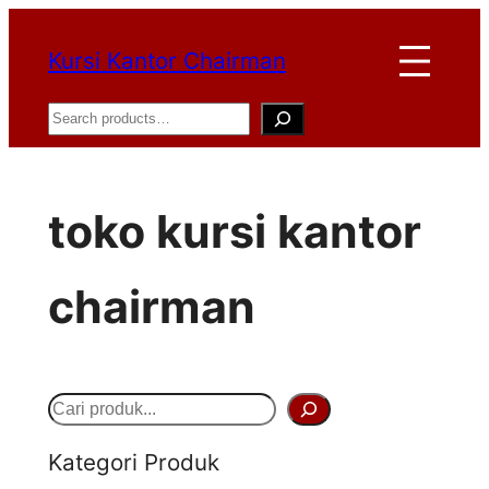
Lewati
Kursi Kantor Chairman
ke
konten
Search
toko kursi kantor
chairman
S
e
Kategori Produk
a