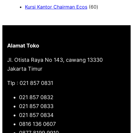
6
Kursi Kantor Chairman Ecos
60
r
0
c
P
h
r
o
Alamat Toko
d
u
Jl. Otista Raya No 143, cawang 13330
k
Jakarta Timur
Tlp : 021 857 0831
021 857 0832
021 857 0833
021 857 0834
0816 136 0607
0877 8199 9910