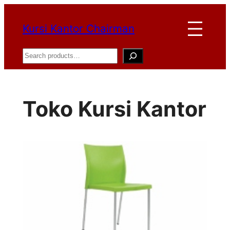
Lewati
Kursi Kantor Chairman
ke
konten
Search
Toko Kursi Kantor