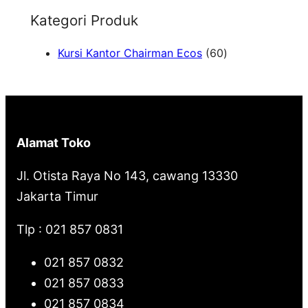
e
Kategori Produk
a
6
Kursi Kantor Chairman Ecos
60
r
0
c
P
h
r
o
Alamat Toko
d
u
Jl. Otista Raya No 143, cawang 13330
k
Jakarta Timur
Tlp : 021 857 0831
021 857 0832
021 857 0833
021 857 0834