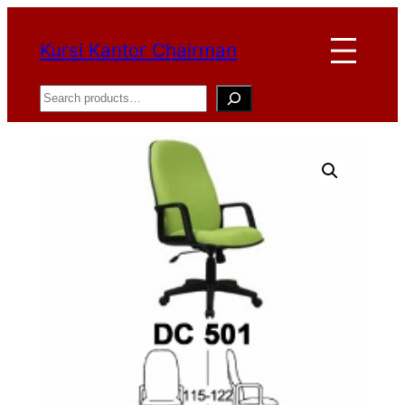
Lewati
Kursi Kantor Chairman
ke
konten
Search