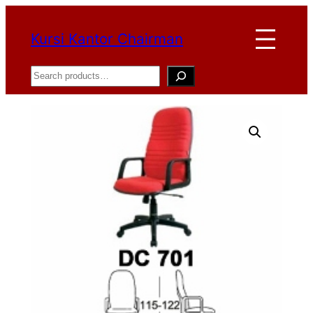
Lewati
Kursi Kantor Chairman
ke
konten
Search